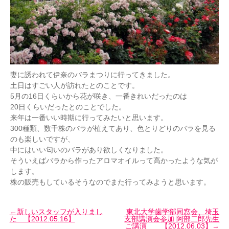
妻に誘われて伊奈のバラまつりに行ってきました。
土日はすごい人が訪れたとのことです。
5月の16日くらいから花が咲き、一番きれいだったのは
20日くらいだったとのことでした。
来年は一番いい時期に行ってみたいと思います。
300種類、数千株のバラが植えてあり、色とりどりのバラを見る
のも楽しいですが、
中にはいい匂いのバラがあり欲しくなりました。
そういえばバラから作ったアロマオイルって高かったような気が
します。
株の販売もしているそうなのでまた行ってみようと思います。
新しいスタッフが入りまし
東北大学歯学部同窓会、埼玉
た 【2012.05.16】
支部講演会参加 阿部二郎先生
ご講演 【2012.06.03】