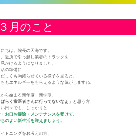
３月のこと
んにちは。院長の天海です。
近、近所で引っ越し業者のトラックを
く見かけるようになりました。
生活の準備に、
ただしくも胸躍らせている様子を見ると、
たちもエネルギーをもらえるような気がしますね。
れから始まる新年度・新学期。
しばらく歯医者さんに行ってないなぁ」
と思う方、
しい日々でも、しっかりと
診・お口お掃除・メンテナンスを受けて、
持ちのよい新生活を迎えましょう。
ワイトニングをお考えの方、