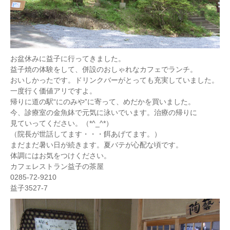
お盆休みに益子に行ってきました。
益子焼の体験をして、併設のおしゃれなカフェでランチ。
おいしかったです。ドリンクバーがとっても充実していました。
一度行く価値アリですよ。
帰りに道の駅“にのみや”に寄って、めだかを買いました。
今、診療室の金魚鉢で元気に泳いでいます。治療の帰りに
見ていってください。（*^_^*）
（院長が世話してます・・・餌あげてます。）
まだまだ暑い日が続きます。夏バテが心配な頃です。
体調にはお気をつけください。
カフェレストラン益子の茶屋
0285-72-9210
益子3527-7