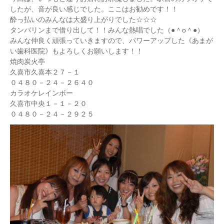
したが、音が良い感じでした。ここはお勧めです！！
酔っ払いのみんなは大盛り上がりでした☆☆☆
タンバリンまで借り出して！！みんな熱唱でした（●＾o＾●）
みんな仲良く頑張っていきますので、パワーアップした《あまが
い歯科医院》もよろしくお願いします！！
焼肉炭火亭
久喜市久喜本２７－１
０４８０－２４－２６４０
カラオケレインボー
久喜市中央１－１－２０
０４８０－２４－２９２５