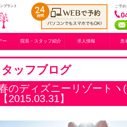
インプラント
ご予約
0
アー
院長・スタッフ紹介
求人情報
患
スタッフブログ
春のディズニーリゾートヽ(^
【2015.03.31】