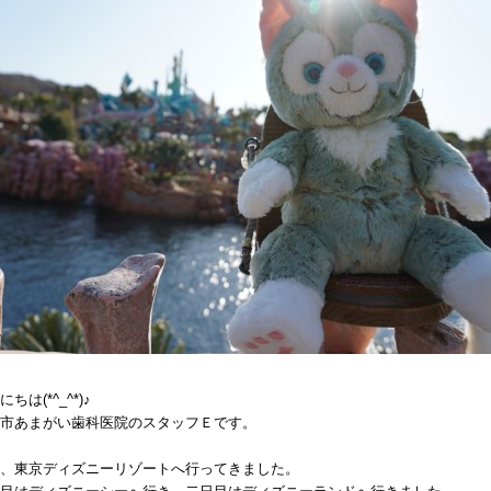
にちは
(*^_^*)
♪
市あまがい歯科医院のスタッフＥです。
、東京ディズニーリゾートへ行ってきました。