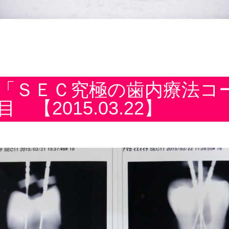
「ＳＥＣ究極の歯内療法コ
目 【2015.03.22】