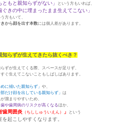
もともと親知らずがない」
という方もいれば、
歯ぐきの中に埋まったまま生えてこない」
いう方もいて、
ぐきから顔を出す本数
には個人差があります。
親知らずが生えてきたら抜くべき？
知らずが生えてくる際、スペースが足りず、
っすぐ生えてこないこともしばしばあります。
斜めに傾いた親知らず」
や、
一部だけ顔を出している親知らず」
は
れが溜まりやすいため、
し歯や歯周病のリスクが高くなる
ほか、
智歯周囲炎
」
（ちししゅういえん）
という
症を起こしやすくなります。