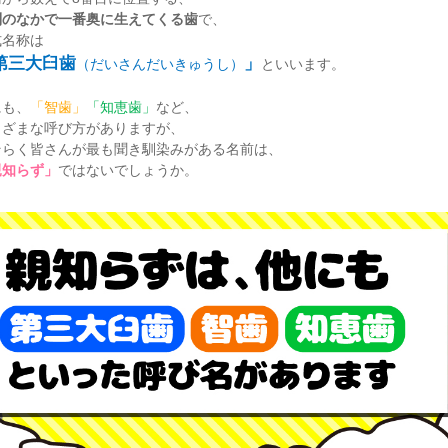
列のなかで一番奥に生えてくる歯
で、
式名称は
第三大臼歯
」
（だいさんだいきゅうし）
といいます。
にも、
「智歯」
「知恵歯」
など、
まざまな呼び方がありますが、
そらく皆さんが最も聞き馴染みがある名前は、
親知らず」
ではないでしょうか。