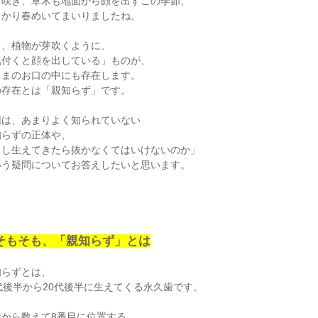
も咲き、草木も地面から顔を出すこの季節、
っかり春めいてまいりましたね。
て、植物が芽吹くように、
気付くと顔を出している」ものが、
さまのお口の中にも存在します。
の存在とは「親知らず」です。
回は、あまりよく知られていない
知らずの正体や、
もし生えてきたら抜かなくてはいけないのか」
いう疑問についてお答えしたいと思います。
そもそも、「親知らず」とは
知らずとは、
代後半から20代後半に生えてくる永久歯です。
歯から数えて8番目に位置する、