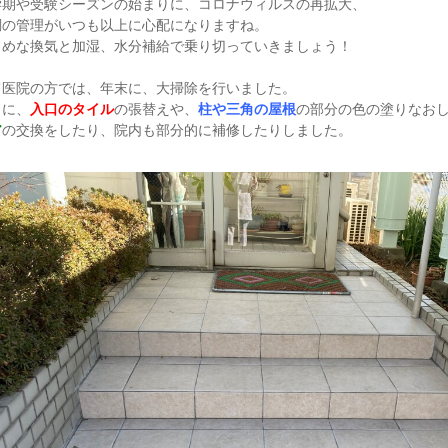
学期や受験シーズンの始まりに、コロナウィルスの再拡大、
調の管理がいつも以上に心配になりますね。
まめな換気と加湿、水分補給で乗り切っていきましょう！
て医院の方では、年末に、大掃除を行いました。
らに、
入口のタイル
の張替えや、
柱や三角の屋根
の部分の色の塗りなお
ア
の交換をしたり、院内も部分的に補修したりしました。