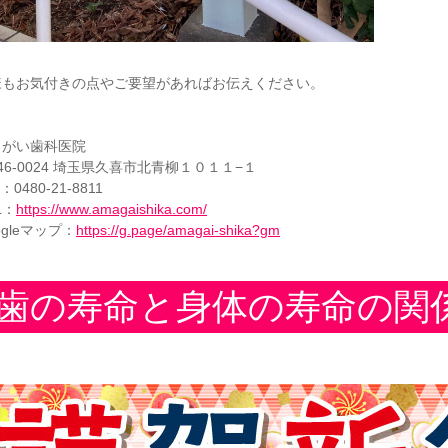
様もお気付きの点やご要望があればお伝えください。
まがい歯科医院
46-0024 埼玉県久喜市北青柳１０１１−１
：0480-21-8811
L：
https://www.amagaishika.com/
ogleマップ：
https://g.page/amagai-shika?gm
歯の寿命と身体の寿命の関