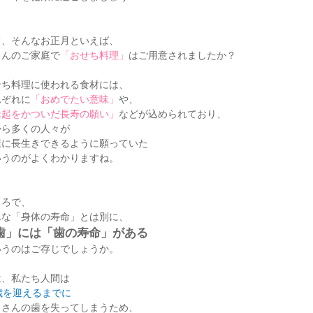
て、そんなお正月といえば、
さんのご家庭で
「おせち料理」
はご用意されましたか？
せち料理に使われる食材には、
れぞれに
「おめでたい意味」
や、
縁起をかついだ長寿の願い」
などが込められており、
から多くの人々が
康に長生きできるように願っていた
いうのがよくわかりますね。
ころで、
んな「身体の寿命」とは別に、
歯」には「歯の寿命」がある
いうのはご存じでしょうか。
は、私たち人間は
歳を迎えるまでに
くさんの歯を失ってしまうため、