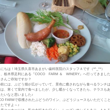
にちは！埼玉県久喜市あまがい歯科医院のスタッフＡです（*^_^*）
、栃木県足利にある『COCO FARM ＆ WINERY』へ行ってきまし
なさんご存知ですか？
の前には、ぶどう畑が広がっていて、景色に癒されながら食べるランチは
回は、寒くて室内で食べましたが、少し暖かくなってきたら、テラスも
したいなと思いました♪
CO FARMで収穫されたぶどうのワイン、ぶどうジュースもいただくこと
ったですよ～♪