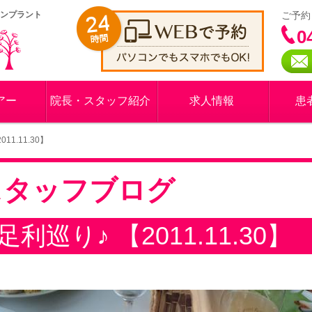
インプラント
ご予約
0
アー
院長・スタッフ紹介
求人情報
患
11.11.30】
スタッフブログ
足利巡り♪ 【2011.11.30】