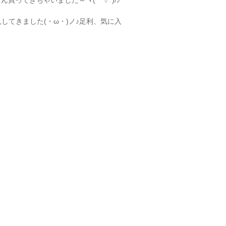
買ってきちゃいました～ヽ(｀▽´)/♪
してきました(・ω・)ノ♪足利、気に入