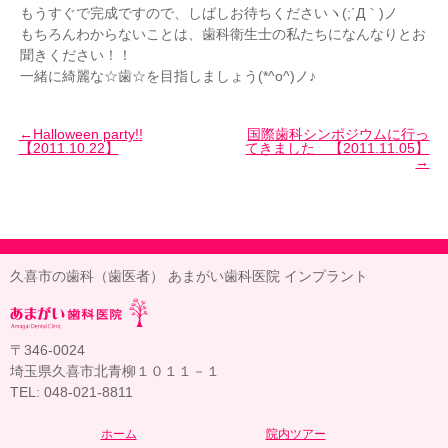
もうすぐで完成ですので、しばしお待ちくださいヽ(;´Д｀)ノ
もちろんわからないことは、歯科衛生士の私たちになんなりとお
聞きください！！
一緒に綺麗な☆歯☆を目指しましょう(*^o^)ノ♪
Halloween party!!
国際歯科シンポジウムに行っ
【2011.10.22】
てきました 【2011.11.05】
久喜市の歯科（歯医者） あまがい歯科医院 インプラント
〒346-0024
埼玉県久喜市北青柳１０１１－１
TEL: 048-021-8811
ホーム
院内ツアー