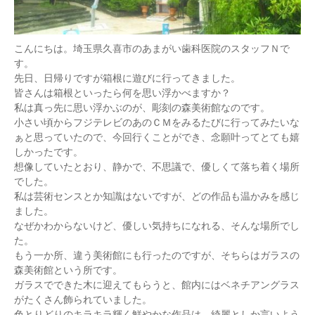
こんにちは。埼玉県久喜市のあまがい歯科医院のスタッフＮで
す。
先日、日帰りですが箱根に遊びに行ってきました。
皆さんは箱根といったら何を思い浮かべますか？
私は真っ先に思い浮かぶのが、彫刻の森美術館なのです。
小さい頃からフジテレビのあのＣＭをみるたびに行ってみたいな
ぁと思っていたので、今回行くことができ、念願叶ってとても嬉
しかったです。
想像していたとおり、静かで、不思議で、優しくて落ち着く場所
でした。
私は芸術センスとか知識はないですが、どの作品も温かみを感じ
ました。
なぜかわからないけど、優しい気持ちになれる、そんな場所でし
た。
もう一か所、違う美術館にも行ったのですが、そちらはガラスの
森美術館という所です。
ガラスでできた木に迎えてもらうと、館内にはベネチアングラス
がたくさん飾られていました。
色とりどりのキラキラ輝く鮮やかな作品は、綺麗としか言いよう