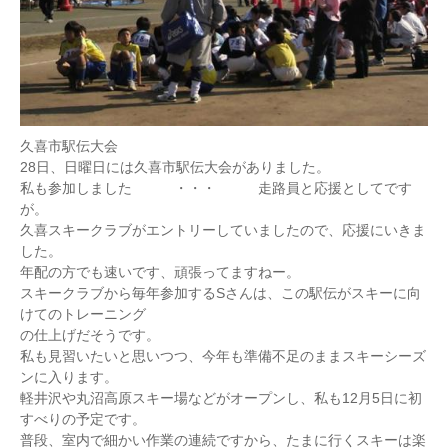
久喜市駅伝大会
28日、日曜日には久喜市駅伝大会がありました。
私も参加しました ・・・ 走路員と応援としてです
が。
久喜スキークラブがエントリーしていましたので、応援にいきま
した。
年配の方でも速いです、頑張ってますねー。
スキークラブから毎年参加するSさんは、この駅伝がスキーに向
けてのトレーニング
の仕上げだそうです。
私も見習いたいと思いつつ、今年も準備不足のままスキーシーズ
ンに入ります。
軽井沢や丸沼高原スキー場などがオープンし、私も12月5日に初
すべりの予定です。
普段、室内で細かい作業の連続ですから、たまに行くスキーは楽