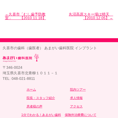
久喜市「むし歯予防教
丸沼高原スキー場は晴天
室」 【2010.11.18】
【2010.12.05】
久喜市の歯科（歯医者） あまがい歯科医院 インプラント
〒346-0024
埼玉県久喜市北青柳１０１１－１
TEL: 048-021-8811
ホーム
院内ツアー
院長・スタッフ紹介
求人情報
患者様の声
アクセス
1分でわかる！あまがい歯科
保険外治療費について