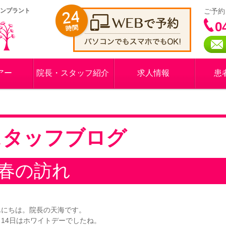
インプラント
ご予約
0
アー
院長・スタッフ紹介
求人情報
患
スタッフブログ
春の訪れ
んにちは。院⻑の天海です。
月14日はホワイトデーでしたね。