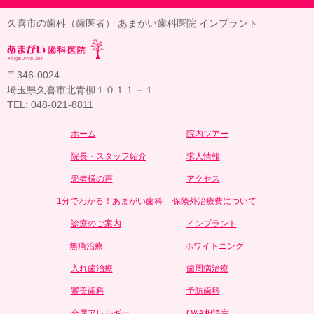
久喜市の歯科（歯医者） あまがい歯科医院 インプラント
〒346-0024
埼玉県久喜市北青柳１０１１－１
TEL: 048-021-8811
ホーム
院内ツアー
院長・スタッフ紹介
求人情報
患者様の声
アクセス
1分でわかる！あまがい歯科
保険外治療費について
診療のご案内
インプラント
無痛治療
ホワイトニング
入れ歯治療
歯周病治療
審美歯科
予防歯科
金属アレルギー
Q&A相談室