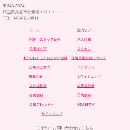
〒346-0024
埼玉県久喜市北青柳１０１１－１
TEL: 048-021-8811
ホーム
院内ツアー
院長・スタッフ紹介
求人情報
患者様の声
アクセス
1分でわかる！あまがい歯科
保険外治療費について
診療のご案内
インプラント
無痛治療
ホワイトニング
入れ歯治療
歯周病治療
審美歯科
予防歯科
金属アレルギー
Q&A相談室
サイトマップ
ご予約・お問い合わせはこちら