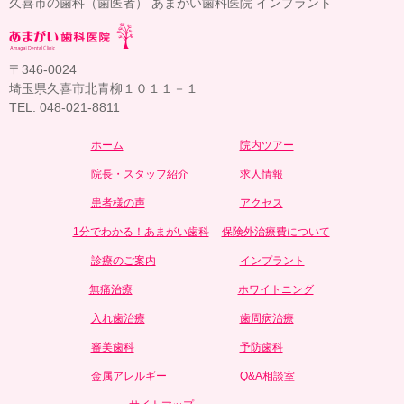
久喜市の歯科（歯医者） あまがい歯科医院 インプラント
〒346-0024
埼玉県久喜市北青柳１０１１－１
TEL: 048-021-8811
ホーム
院内ツアー
院長・スタッフ紹介
求人情報
患者様の声
アクセス
1分でわかる！あまがい歯科
保険外治療費について
診療のご案内
インプラント
無痛治療
ホワイトニング
入れ歯治療
歯周病治療
審美歯科
予防歯科
金属アレルギー
Q&A相談室