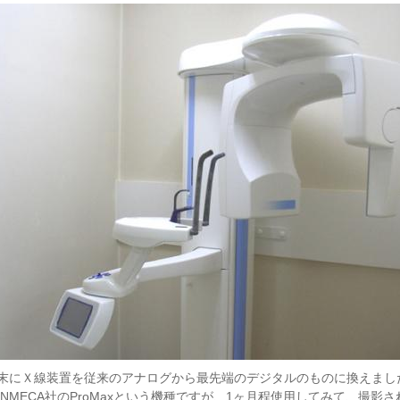
月末にＸ線装置を従来のアナログから最先端のデジタルのものに換えまし
ANMECA社のProMaxという機種ですが、1ヶ月程使用してみて、撮