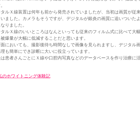
す。
ジタルＸ線装置は何年も前から発売されていましたが、当初は画質が従
ていました。カメラもそうですが、デジタルが銀炎の画質に追いついた
になりました。
ジタルＸ線のいいところはなんといっても従来のフィルム式に比べて大
線被爆量が大幅に低減することだと思います。
断面においても、撮影後待ち時間なしで画像を見られますし、デジタル
処理も簡単にでき診断に大いに役立っています。
後は患者さんごとにＸ線や口腔内写真などのデータベースを作り治療に
私のホワイトニング体験記